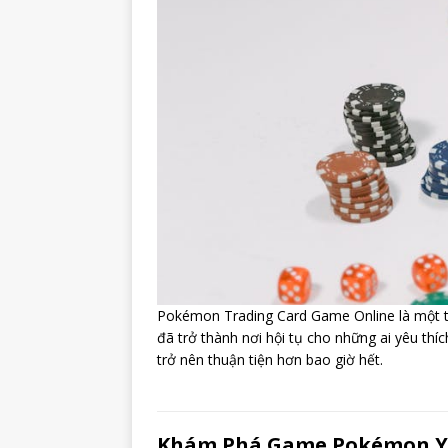
Pokémon Trading Card Game Online là một tr
đã trở thành nơi hội tụ cho những ai yêu th
trở nên thuận tiện hơn bao giờ hết.
Khám Phá Game Pokémon Y8: