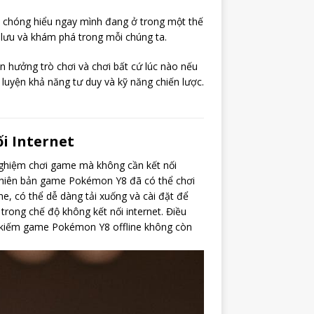
chóng hiểu ngay mình đang ở trong một thế
lưu và khám phá trong mỗi chúng ta.
 hưởng trò chơi và chơi bất cứ lúc nào nếu
uyện khả năng tư duy và kỹ năng chiến lược.
i Internet
ghiệm chơi game mà không cần kết nối
u phiên bản game Pokémon Y8 đã có thể chơi
e, có thể dễ dàng tải xuống và cài đặt để
rong chế độ không kết nối internet. Điều
ìm kiếm game Pokémon Y8 offline không còn