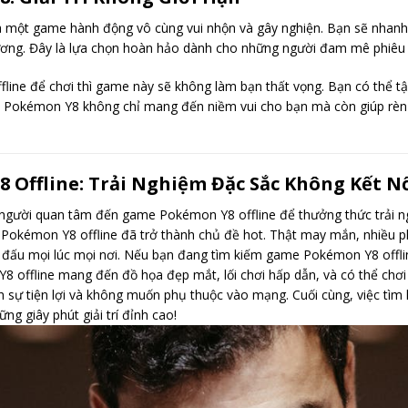
ột game hành động vô cùng vui nhộn và gây nghiện. Bạn sẽ nhanh 
ơng. Đây là lựa chọn hoàn hảo dành cho những người đam mê phiêu 
ne để chơi thì game này sẽ không làm bạn thất vọng. Bạn có thể tận
Pokémon Y8 không chỉ mang đến niềm vui cho bạn mà còn giúp rèn l
ffline: Trải Nghiệm Đặc Sắc Không Kết Nố
người quan tâm đến game Pokémon Y8 offline để thưởng thức trải n
ame Pokémon Y8 offline đã trở thành chủ đề hot. Thật may mắn, nhiề
ến đấu mọi lúc mọi nơi. Nếu bạn đang tìm kiếm game Pokémon Y8 offlin
 offline mang đến đồ họa đẹp mắt, lối chơi hấp dẫn, và có thể chơi t
ch sự tiện lợi và không muốn phụ thuộc vào mạng. Cuối cùng, việc t
g giây phút giải trí đỉnh cao!