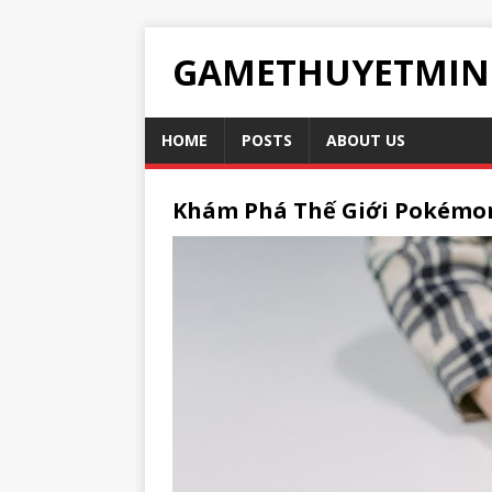
GAMETHUYETMI
HOME
POSTS
ABOUT US
Khám Phá Thế Giới Pokémon