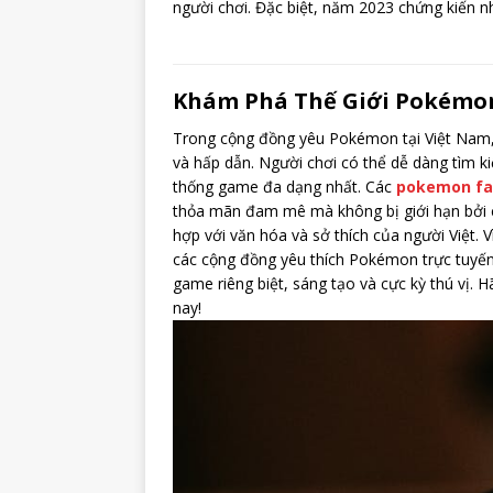
người chơi. Đặc biệt, năm 2023 chứng kiến 
Khám Phá Thế Giới Pokémon
Trong cộng đồng yêu Pokémon tại Việt Nam,
và hấp dẫn. Người chơi có thể dễ dàng tìm 
thống game đa dạng nhất. Các
pokemon f
thỏa mãn đam mê mà không bị giới hạn bởi c
hợp với văn hóa và sở thích của người Việt.
các cộng đồng yêu thích Pokémon trực tuyến
game riêng biệt, sáng tạo và cực kỳ thú vị. 
nay!