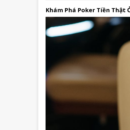
Khám Phá Poker Tiền Thật 