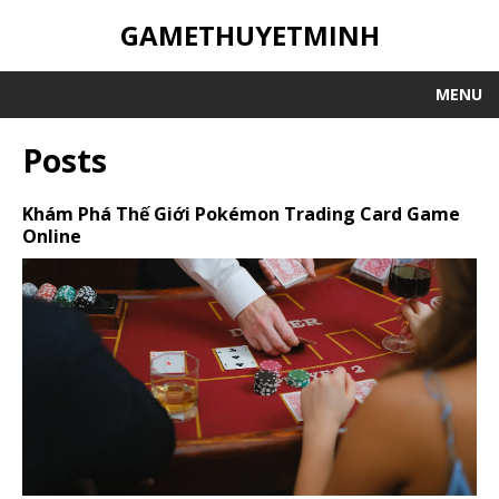
GAMETHUYETMINH
MENU
Posts
Khám Phá Thế Giới Pokémon Trading Card Game
Online