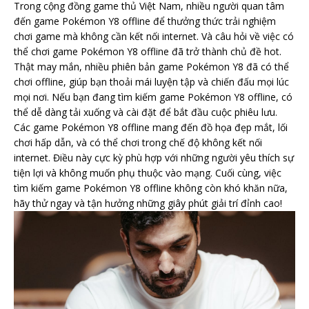
Trong cộng đồng game thủ Việt Nam, nhiều người quan tâm
đến game Pokémon Y8 offline để thưởng thức trải nghiệm
chơi game mà không cần kết nối internet. Và câu hỏi về việc có
thể chơi game Pokémon Y8 offline đã trở thành chủ đề hot.
Thật may mắn, nhiều phiên bản game Pokémon Y8 đã có thể
chơi offline, giúp bạn thoải mái luyện tập và chiến đấu mọi lúc
mọi nơi. Nếu bạn đang tìm kiếm game Pokémon Y8 offline, có
thể dễ dàng tải xuống và cài đặt để bắt đầu cuộc phiêu lưu.
Các game Pokémon Y8 offline mang đến đồ họa đẹp mắt, lối
chơi hấp dẫn, và có thể chơi trong chế độ không kết nối
internet. Điều này cực kỳ phù hợp với những người yêu thích sự
tiện lợi và không muốn phụ thuộc vào mạng. Cuối cùng, việc
tìm kiếm game Pokémon Y8 offline không còn khó khăn nữa,
hãy thử ngay và tận hưởng những giây phút giải trí đỉnh cao!