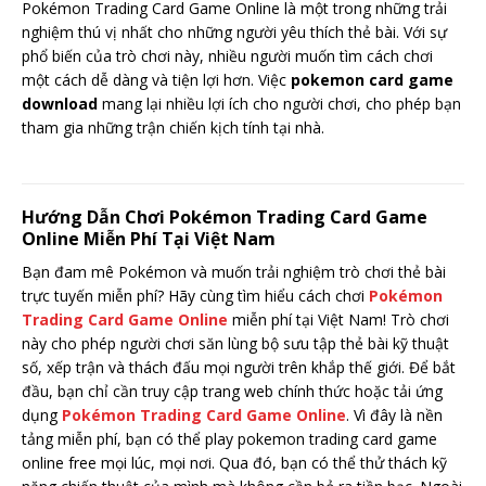
Pokémon Trading Card Game Online là một trong những trải
nghiệm thú vị nhất cho những người yêu thích thẻ bài. Với sự
phổ biến của trò chơi này, nhiều người muốn tìm cách chơi
một cách dễ dàng và tiện lợi hơn. Việc
pokemon card game
download
mang lại nhiều lợi ích cho người chơi, cho phép bạn
tham gia những trận chiến kịch tính tại nhà.
Hướng Dẫn Chơi Pokémon Trading Card Game
Online Miễn Phí Tại Việt Nam
Bạn đam mê Pokémon và muốn trải nghiệm trò chơi thẻ bài
trực tuyến miễn phí? Hãy cùng tìm hiểu cách chơi
Pokémon
Trading Card Game Online
miễn phí tại Việt Nam! Trò chơi
này cho phép người chơi săn lùng bộ sưu tập thẻ bài kỹ thuật
số, xếp trận và thách đấu mọi người trên khắp thế giới. Để bắt
đầu, bạn chỉ cần truy cập trang web chính thức hoặc tải ứng
dụng
Pokémon Trading Card Game Online
. Vì đây là nền
tảng miễn phí, bạn có thể play pokemon trading card game
online free mọi lúc, mọi nơi. Qua đó, bạn có thể thử thách kỹ