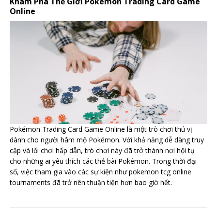
Khám Phá Thế Giới Pokémon Trading Card Game
Online
Pokémon Trading Card Game Online là một trò chơi thú vị
dành cho người hâm mộ Pokémon. Với khả năng dễ dàng truy
cập và lối chơi hấp dẫn, trò chơi này đã trở thành nơi hội tụ
cho những ai yêu thích các thẻ bài Pokémon. Trong thời đại
số, việc tham gia vào các sự kiện như pokemon tcg online
tournaments đã trở nên thuận tiện hơn bao giờ hết.