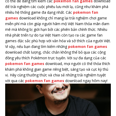
có thể dễ dàng tìm kiếm các
pokemon fan games
download
để trải nghiệm các cuộc phiêu lưu mới lạ, cũng như khám phá
nhiều hệ thống game đa dạng nhất. Các
pokemon fan
games
download không chỉ mang lại trải nghiệm chơi game
miễn phí mà còn giúp người hâm mộ Việt Nam thỏa mãn đam
mê mà không bị giới hạn bởi các phiên bản chính thức. Nhiều
nhà phát triển tự do tại Việt Nam còn tạo ra các game fan
games đặc sắc phù hợp với văn hóa và sở thích của người Việt.
Vì vậy, nếu bạn đang tìm kiếm những
pokemon fan games
download chất lượng, chắc chắn không thể bỏ qua các cộng
đồng yêu thích Pokémon trực tuyến. Với sự đa dạng của các
pokemon fan games
download, mọi người có thể thỏa thích
khám phá không gian game riêng biệt, sáng tạo và cực kỳ thú
vị. Hãy cùng thưởng thức và chia sẻ những trải nghiệm tuyệt
vời qua các
pokemon fan games
download ngay hôm nay!