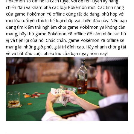
Pokémon Y8 offline là cách tuyệt vời để rèn luyện kỹ năng
chiến đấu và khám phá các loại Pokémon mới. Các tính năng
của game Pokémon Y8 offline cũng rất đa dạng, phù hợp với
mọi lứa tuổi yêu thích thể loại nhập vai chiến đấu này. Nếu bạn
đang tìm kiếm trải nghiệm chơi game Pokémon y8 không cần
mạng, hãy thử game Pokémon Y8 offline để cảm nhận sự thú
vị và tiện lợi của nó. Chắc chắn, game Pokémon Y8 offline sẽ
mang lại những giờ phút giải trí đỉnh cao. Hãy nhanh chóng tải
về và bắt đầu cuộc phiêu lưu của bạn ngay hôm nay!