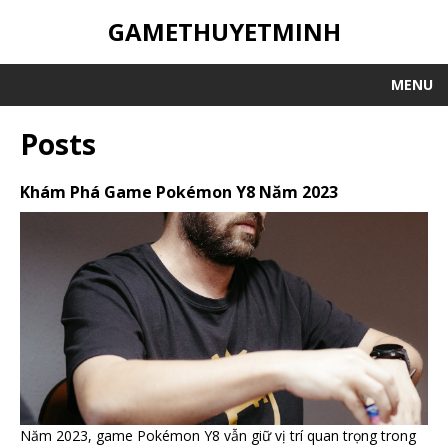
GAMETHUYETMINH
MENU
Posts
Khám Phá Game Pokémon Y8 Năm 2023
Năm 2023, game Pokémon Y8 vẫn giữ vị trí quan trọng trong