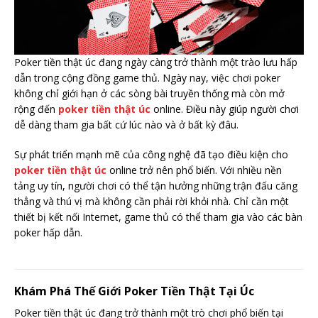
Poker tiền thật úc đang ngày càng trở thành một trào lưu hấp
dẫn trong cộng đồng game thủ. Ngày nay, việc chơi poker
không chỉ giới hạn ở các sòng bài truyền thống mà còn mở
rộng đến
poker tiền thật úc
online. Điều này giúp người chơi
dễ dàng tham gia bất cứ lúc nào và ở bất kỳ đâu.
Sự phát triển mạnh mẽ của công nghệ đã tạo điều kiện cho
poker tiền thật úc
online trở nên phổ biến. Với nhiều nền
tảng uy tín, người chơi có thể tận hưởng những trận đấu căng
thẳng và thú vị mà không cần phải rời khỏi nhà. Chỉ cần một
thiết bị kết nối Internet, game thủ có thể tham gia vào các bàn
poker hấp dẫn.
Khám Phá Thế Giới Poker Tiền Thật Tại Úc
Poker tiền thật úc đang trở thành một trò chơi phổ biến tại