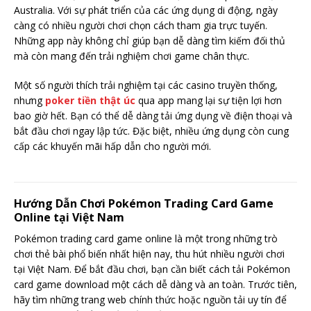
Australia. Với sự phát triển của các ứng dụng di động, ngày
càng có nhiều người chơi chọn cách tham gia trực tuyến.
Những app này không chỉ giúp bạn dễ dàng tìm kiếm đối thủ
mà còn mang đến trải nghiệm chơi game chân thực.
Một số người thích trải nghiệm tại các casino truyền thống,
nhưng
poker tiền thật úc
qua app mang lại sự tiện lợi hơn
bao giờ hết. Bạn có thể dễ dàng tải ứng dụng về điện thoại và
bắt đầu chơi ngay lập tức. Đặc biệt, nhiều ứng dụng còn cung
cấp các khuyến mãi hấp dẫn cho người mới.
Hướng Dẫn Chơi Pokémon Trading Card Game
Online tại Việt Nam
Pokémon trading card game online là một trong những trò
chơi thẻ bài phổ biến nhất hiện nay, thu hút nhiều người chơi
tại Việt Nam. Để bắt đầu chơi, bạn cần biết cách tải Pokémon
card game download một cách dễ dàng và an toàn. Trước tiên,
hãy tìm những trang web chính thức hoặc nguồn tải uy tín để