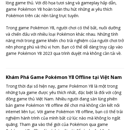
lòng game thủ. Với đồ họa tươi sáng và gameplay hấp dẫn,
game Pokémon Y8 hoàn toàn thu hút những ai yêu thích
Pokémon trên các nền tảng trực tuyến.
Trong game Pokémon Y8, người chơi có thể bắt, nuôi dưỡng
và chiến đấu với nhiều loại Pokémon khác nhau. Những tính
năng mới trong game khiến cho trải nghiệm của người chơi trở
nên phong phú và thú vị hơn. Bạn có thể dễ dàng truy cập vào
game Pokémon Y8 2023 qua trình duyệt mà không cần tải về.
Khám Phá Game Pokémon Y8 Offline tại Việt Nam
Trong thời đại số hiện nay, game Pokémon Y8 là một trong
những tựa game được yêu thích nhất, đặc biệt là đối với cộng
đồng game thủ Việt Nam. Nhiều người đang săn lùng phiên
bản game Pokémon Y8 offline để chơi mà không cần kết nối
internet liên tục. Với game Pokémon Y8 offline, bạn có thể trải
nghiệm hành trình của mình bất cứ lúc nào mà không lo ngắt
quãng. Tham gia vào thế giới của Pokémon qua game