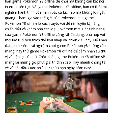
bản game Pokémon Y8 offline để chơi mà không cần kết nối
internet liên tục. Với game Pokémon Y8 offline, bạn có thể trải
nghiệm hành trình của mình bất cứ lúc nào mà không lo ngắt
quãng. Tham gia vào thế giới của Pokémon qua game
Pokémon Y8 offline là cách tuyệt vời để rèn luyện kỹ năng
chiến đấu và khám phá các loại Pokémon mới. Các tính năng
của game Pokémon Y8 offline cũng rất đa dạng, phù hợp với
mọi lứa tuổi yêu thích thể loại nhập vai chiến đấu này. Nếu bạn
đang tìm kiếm trải nghiệm chơi game Pokémon y8 không cần
mạng, hãy thử game Pokémon Y8 offline để cảm nhận sự thú
vị và tiện lợi của nó. Chắc chắn, game Pokémon Y8 offline sẽ
mang lại những giờ phút giải trí đỉnh cao. Hãy nhanh chóng tải
về và bắt đầu cuộc phiêu lưu của bạn ngay hôm nay!