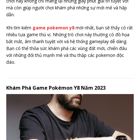
chơi này không chỉ mang lại những giây phút giải trí tuyệt vời
mà còn giúp người chơi khám phá những sự mới mẻ và hấp
dẫn.
Khi tìm kiếm
game pokemon y8
mới nhất, bạn sẽ thấy có rất
nhiều tựa game thú vị. Những trò chơi này thường có đồ họa
bắt mắt, âm thanh tuyệt vời và hệ thống gameplay dễ dàng.
Bạn có thể thỏa sức khám phá các vùng đất mới, chiến đấu
với những đối thủ mạnh mẽ và thu thập các pokemon độc
đáo.
Khám Phá Game Pokémon Y8 Năm 2023