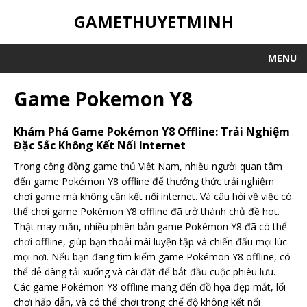
GAMETHUYETMINH
MENU
Game Pokemon Y8
Khám Phá Game Pokémon Y8 Offline: Trải Nghiệm
Đặc Sắc Không Kết Nối Internet
Trong cộng đồng game thủ Việt Nam, nhiều người quan tâm
đến game Pokémon Y8 offline để thưởng thức trải nghiệm
chơi game mà không cần kết nối internet. Và câu hỏi về việc có
thể chơi game Pokémon Y8 offline đã trở thành chủ đề hot.
Thật may mắn, nhiều phiên bản game Pokémon Y8 đã có thể
chơi offline, giúp bạn thoải mái luyện tập và chiến đấu mọi lúc
mọi nơi. Nếu bạn đang tìm kiếm game Pokémon Y8 offline, có
thể dễ dàng tải xuống và cài đặt để bắt đầu cuộc phiêu lưu.
Các game Pokémon Y8 offline mang đến đồ họa đẹp mắt, lối
chơi hấp dẫn, và có thể chơi trong chế độ không kết nối