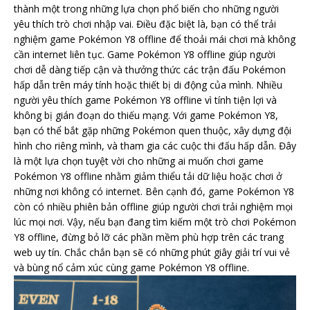
thành một trong những lựa chọn phổ biến cho những người
yêu thích trò chơi nhập vai. Điều đặc biệt là, bạn có thể trải
nghiệm game Pokémon Y8 offline để thoải mái chơi mà không
cần internet liên tục. Game Pokémon Y8 offline giúp người
chơi dễ dàng tiếp cận và thưởng thức các trận đấu Pokémon
hấp dẫn trên máy tính hoặc thiết bị di động của mình. Nhiều
người yêu thích game Pokémon Y8 offline vì tính tiện lợi và
không bị gián đoạn do thiếu mạng. Với game Pokémon Y8,
bạn có thể bắt gặp những Pokémon quen thuộc, xây dựng đội
hình cho riêng mình, và tham gia các cuộc thi đấu hấp dẫn. Đây
là một lựa chọn tuyệt vời cho những ai muốn chơi game
Pokémon Y8 offline nhằm giảm thiểu tải dữ liệu hoặc chơi ở
những nơi không có internet. Bên cạnh đó, game Pokémon Y8
còn có nhiều phiên bản offline giúp người chơi trải nghiệm mọi
lúc mọi nơi. Vậy, nếu bạn đang tìm kiếm một trò chơi Pokémon
Y8 offline, đừng bỏ lỡ các phần mềm phù hợp trên các trang
web uy tín. Chắc chắn bạn sẽ có những phút giây giải trí vui vẻ
và bùng nổ cảm xúc cùng game Pokémon Y8 offline.