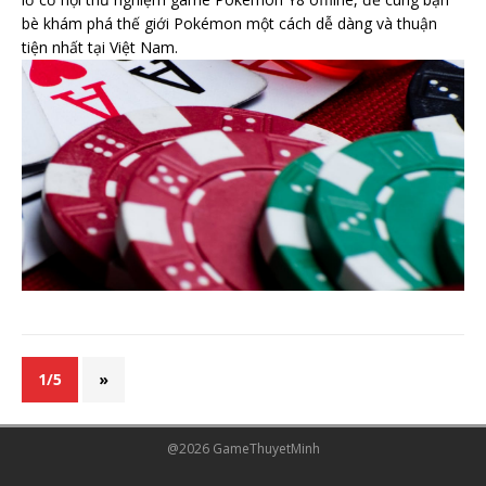
bè khám phá thế giới Pokémon một cách dễ dàng và thuận
tiện nhất tại Việt Nam.
1/5
»
@2026 GameThuyetMinh