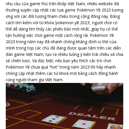
nhu cầu của game thủ trên khắp Việt Nam, nhiều website đã
thường xuyên cập nhật các tựa game Pokémon Y8 2023 tương
ứng với các đối tượng tham chiếu trong cộng đồng này. Bằng
cách tìm kiếm với từ khóa ‘pokemon y8 2023’, người chơi có
thể dễ dàng tìm thấy các phiên bản mới nhất, giúp họ có thể
tận hưởng việc chơi game một cách rộng rãi. Pokémon Y8
2023 trong năm nay đã nhanh chóng khẳng định vị thế của
mình trong top các chủ đề đang được quan tâm trên các diễn
đàn game Việt Nam, tạo ra nhiều luồng ý kiến trái chiều và chia
sẻ chiến lược. Và đặc biệt, nếu bạn yêu thích các trò chơi
Pokémon Y8 chưa quá “hot” trong năm 2023 thì hãy nhanh
chóng cập nhật thêm các từ khoá mới bằng cách đồng hành
cùng người tham gia Việt Nam.