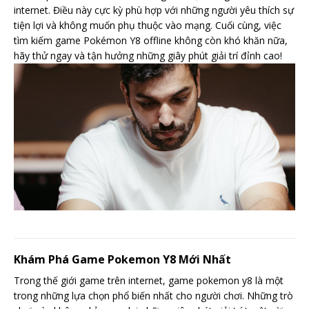
internet. Điều này cực kỳ phù hợp với những người yêu thích sự
tiện lợi và không muốn phụ thuộc vào mạng. Cuối cùng, việc
tìm kiếm game Pokémon Y8 offline không còn khó khăn nữa,
hãy thử ngay và tận hưởng những giây phút giải trí đỉnh cao!
Khám Phá Game Pokemon Y8 Mới Nhất
Trong thế giới game trên internet, game pokemon y8 là một
trong những lựa chọn phổ biến nhất cho người chơi. Những trò