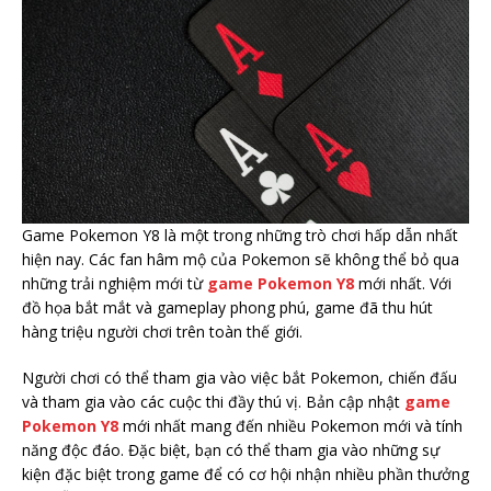
Game Pokemon Y8 là một trong những trò chơi hấp dẫn nhất
hiện nay. Các fan hâm mộ của Pokemon sẽ không thể bỏ qua
những trải nghiệm mới từ
game Pokemon Y8
mới nhất. Với
đồ họa bắt mắt và gameplay phong phú, game đã thu hút
hàng triệu người chơi trên toàn thế giới.
Người chơi có thể tham gia vào việc bắt Pokemon, chiến đấu
và tham gia vào các cuộc thi đầy thú vị. Bản cập nhật
game
Pokemon Y8
mới nhất mang đến nhiều Pokemon mới và tính
năng độc đáo. Đặc biệt, bạn có thể tham gia vào những sự
kiện đặc biệt trong game để có cơ hội nhận nhiều phần thưởng