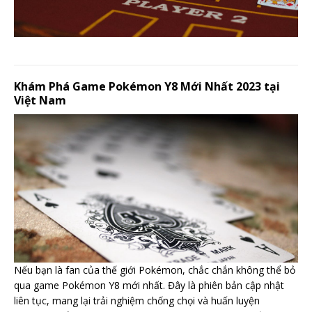
Khám Phá Game Pokémon Y8 Mới Nhất 2023 tại
Việt Nam
Nếu bạn là fan của thế giới Pokémon, chắc chắn không thể bỏ
qua game Pokémon Y8 mới nhất. Đây là phiên bản cập nhật
liên tục, mang lại trải nghiệm chống chọi và huấn luyện