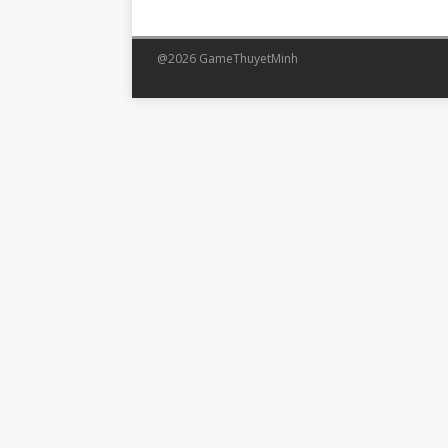
@2026 GameThuyetMinh