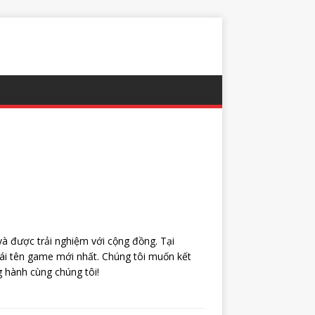
và được trải nghiệm với cộng đồng. Tại
ái tên game mới nhất. Chúng tôi muốn kết
 hành cùng chúng tôi!